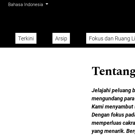
Menu Admin
Beralih ke menu navigasi utama
Beralih ke bagian utama
Beralih ke bagian footer website
Ubah bahasa. Bahasa saat ini adalah:
Bahasa Indonesia
Terkini
Arsip
Fokus dan Ruang L
Menu utama
Tentang
Jelajahi peluang b
mengundang para p
Kami menyambut se
Dengan fokus pada
memperluas cakraw
yang menarik. Be