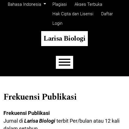
Menu Admin
Beralih ke menu navigasi utama
Beralih ke bagian utama
Beralih ke bagian footer website
Ubah bahasa. Bahasa saat ini adalah:
Bahasa Indonesia
Plagiasi
Akses Terbuka
Hak Cipta dan Lisensi
Daftar
Login
Larisa Biologi
Menu utama
Frekuensi Publikasi
Frekuensi Publikasi
Jurnal di
Larisa Biologi
terbit Per/bulan atau 12 kali
dalam setahun.