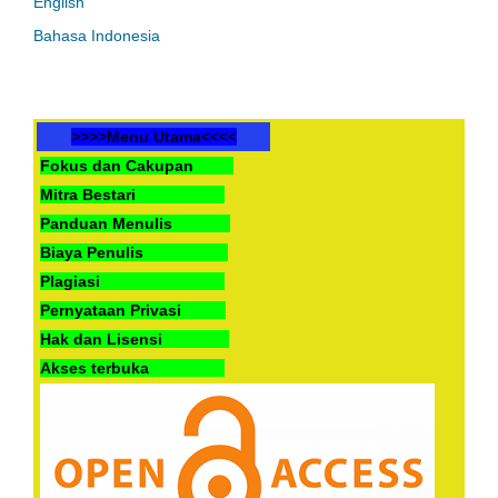
English
Bahasa Indonesia
>>>>Menu Utama<<<<
Fokus dan Cakupan
Mitra Bestari
Panduan Menulis
Biaya Penulis
Plagiasi
Pernyataan Privasi
Hak dan Lisensi
Akses terbuka