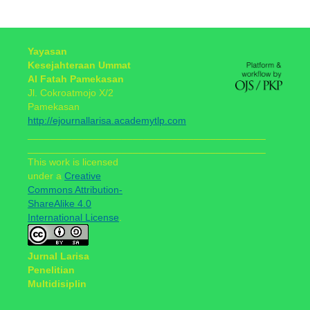
Yayasan
Kesejahteraan Ummat
Al Fatah Pamekasan
Jl. Cokroatmojo X/2
Pamekasan
http://ejournallarisa.academytlp.com
___________________________________________
___________________________________________
This work is licensed
under a
Creative
Commons Attribution-
ShareAlike 4.0
International License
.
Jurnal Larisa
Penelitian
Multidisiplin