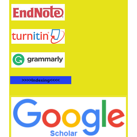
>>>>Indexing<<<<