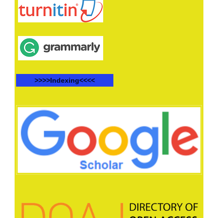
>>>>Indexing<<<<