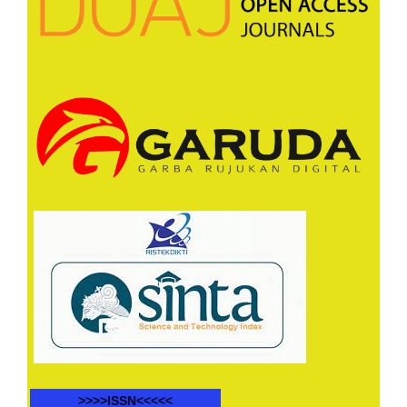
>>>>ISSN<<<<<