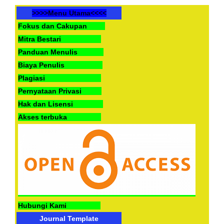
>>>>Menu Utama<<<<
Fokus dan Cakupan
Mitra Bestari
Panduan Menulis
Biaya Penulis
Plagiasi
Pernyataan Privasi
Hak dan Lisensi
Akses terbuka
Hubungi Kami
Journal Template