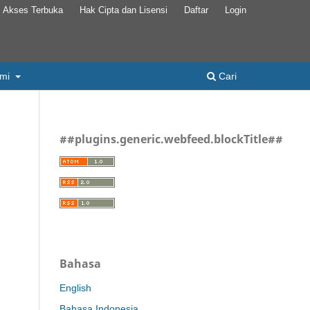
Akses Terbuka
Hak Cipta dan Lisensi
Daftar
Login
ami
Cari
##plugins.generic.webfeed.blockTitle##
Bahasa
English
Bahasa Indonesia