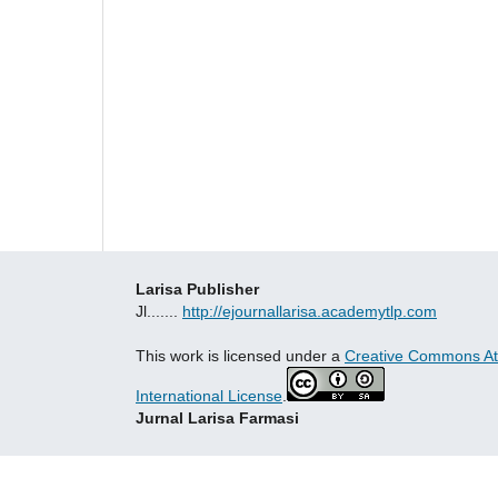
Larisa Publisher
Jl.......
http://ejournallarisa.academytlp.com
This work is licensed under a
Creative Commons Att
International License
.
Jurnal Larisa Farmasi