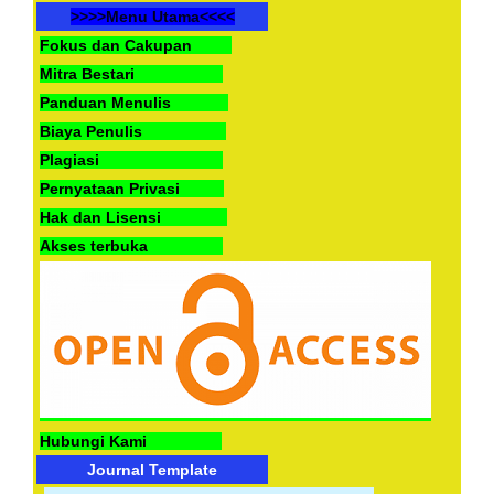
>>>>Menu Utama<<<<
Fokus dan Cakupan
Mitra Bestari
Panduan Menulis
Biaya Penulis
Plagiasi
Pernyataan Privasi
Hak dan Lisensi
Akses terbuka
Hubungi Kami
Journal Template