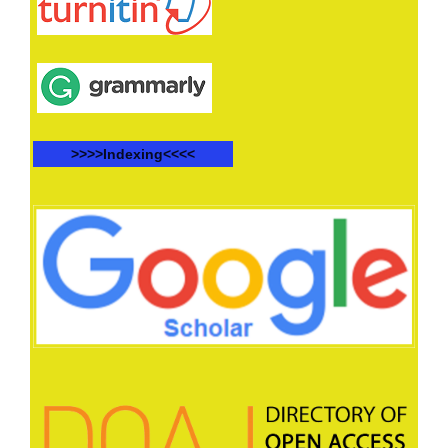
>>>>Indexing<<<<