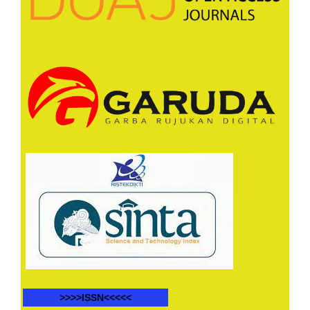
>>>>ISSN<<<<<