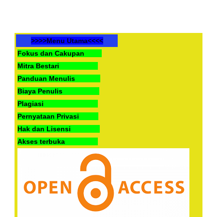
>>>>Menu Utama<<<<
Fokus dan Cakupan
Mitra Bestari
Panduan Menulis
Biaya Penulis
Plagiasi
Pernyataan Privasi
Hak dan Lisensi
Akses terbuka