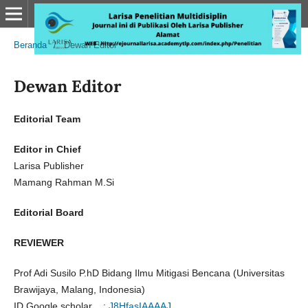
Beranda
/
Dewan Editor
Dewan Editor
Editorial Team
Editor in Chief
Larisa Publisher
Mamang Rahman M.Si
Editorial Board
REVIEWER
Prof Adi Susilo P.hD Bidang Ilmu Mitigasi Bencana (Universitas
Brawijaya, Malang, Indonesia)
ID Google scholar :
J8HfasIAAAAJ