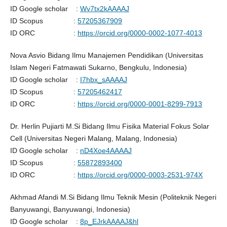
ID Google scholar :
Wv7tx2kAAAAJ
ID Scopus :
57205367909
ID ORC :
https://orcid.org/0000-0002-1077-4013
Nova Asvio Bidang Ilmu Manajemen Pendidikan (Universitas
Islam Negeri Fatmawati Sukarno, Bengkulu, Indonesia)
ID Google scholar :
I7hbx_sAAAAJ
ID Scopus :
57205462417
ID ORC :
https://orcid.org/0000-0001-8299-7913
Dr. Herlin Pujiarti M.Si Bidang Ilmu Fisika Material Fokus Solar
Cell (Universitas Negeri Malang, Malang, Indonesia)
ID Google scholar :
nD4Xoe4AAAAJ
ID Scopus :
55872893400
ID ORC :
https://orcid.org/0000-0003-2531-974X
Akhmad Afandi M.Si Bidang Ilmu Teknik Mesin (Politeknik Negeri
Banyuwangi, Banyuwangi, Indonesia)
ID Google scholar :
8p_EJrkAAAAJ&hl