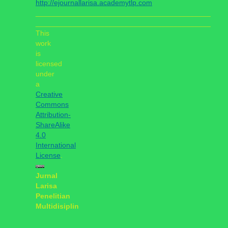
http://ejournallarisa.academytlp.com
___________________________________________
___________________________________________
This
work
is
licensed
under
a
Creative
Commons
Attribution-
ShareAlike
4.0
International
License
.
Jurnal
Larisa
Penelitian
Multidisiplin