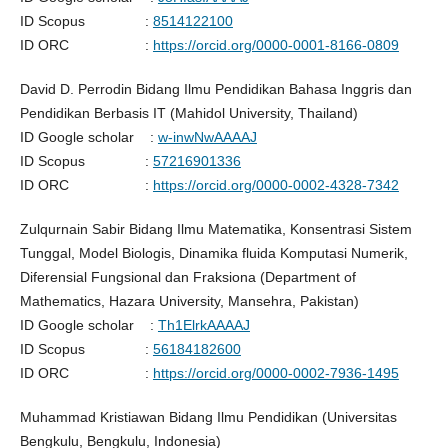
ID Scopus :
8514122100
ID ORC :
https://orcid.org/0000-0001-8166-0809
David D. Perrodin Bidang Ilmu Pendidikan Bahasa Inggris dan
Pendidikan Berbasis IT (Mahidol University, Thailand)
ID Google scholar :
w-inwNwAAAAJ
ID Scopus :
57216901336
ID ORC :
https://orcid.org/0000-0002-4328-7342
Zulqurnain Sabir Bidang Ilmu Matematika, Konsentrasi Sistem
Tunggal, Model Biologis, Dinamika fluida Komputasi Numerik,
Diferensial Fungsional dan Fraksiona (Department of
Mathematics, Hazara University, Mansehra, Pakistan)
ID Google scholar :
Th1ElrkAAAAJ
ID Scopus :
56184182600
ID ORC :
https://orcid.org/0000-0002-7936-1495
Muhammad Kristiawan Bidang Ilmu Pendidikan (Universitas
Bengkulu, Bengkulu, Indonesia)