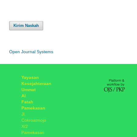
Kirim Naskah
Open Journal Systems
Yayasan
Kesejahteraan
Ummat
Al
Fatah
Pamekasan
Jl.
Cokroatmojo
X/2
Pamekasan