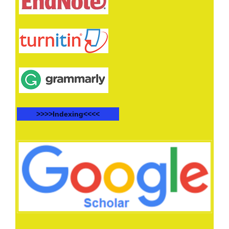
>>>>Indexing<<<<