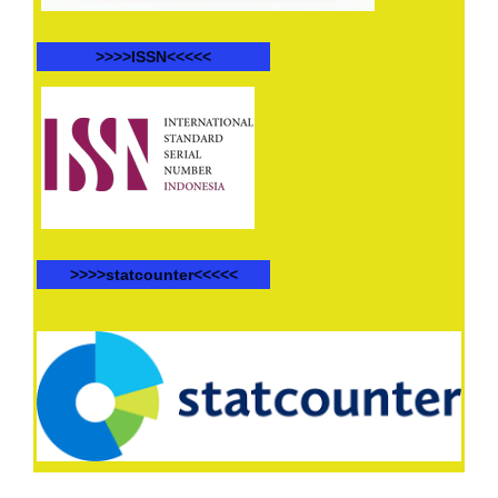
>>>>ISSN<<<<<
>>>>statcounter<<<<<