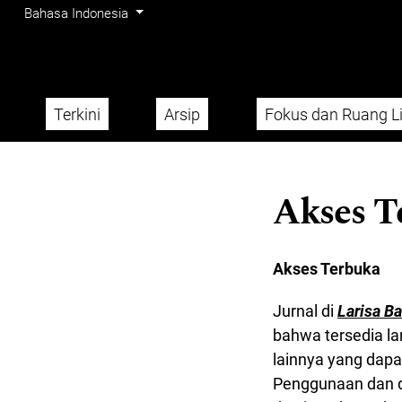
Menu Admin
Beralih ke menu navigasi utama
Beralih ke bagian utama
Beralih ke bagian footer website
Ubah bahasa. Bahasa saat ini adalah:
Bahasa Indonesia
Terkini
Arsip
Fokus dan Ruang L
Menu utama
Akses T
Akses Terbuka
Jurnal di
Larisa B
bahwa tersedia la
lainnya yang dapa
Penggunaan dan di