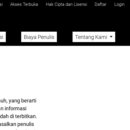
si
Akses Terbuka
Hak Cipta dan Lisensi
Daftar
Login
si
Biaya Penulis
Tentang Kami
uh, yang berarti
n informasi
ah di terbitkan.
asalkan penulis