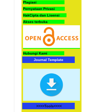
Plagiasi
Pernyataan Privasi
HakCipta dan Lisensi
Akses terbuka
Hubungi Kami
Journal Template
>>>>
Tools<<<<