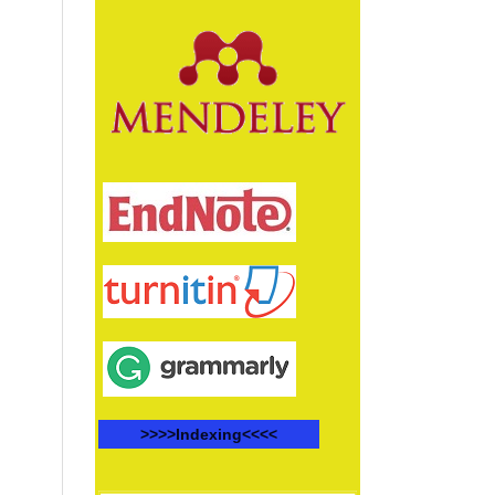
>>>>Indexing<<<<