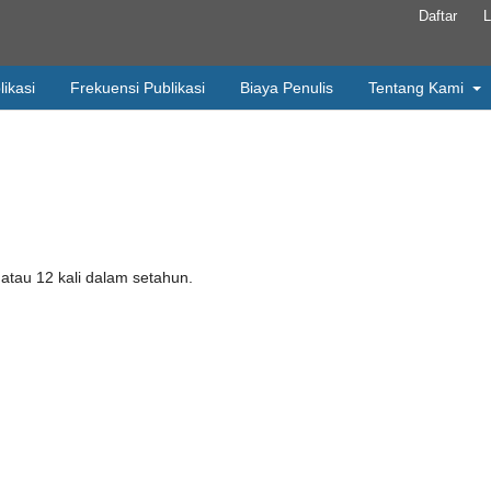
Daftar
L
likasi
Frekuensi Publikasi
Biaya Penulis
Tentang Kami
n atau 12 kali dalam setahun.