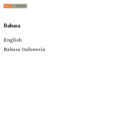
Bahasa
English
Bahasa Indonesia
Informasi
Untuk Pembaca
Untuk Penulis
Untuk Pustakawan